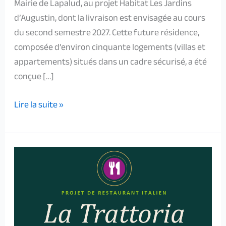
Mairie de Lapalud, au projet Habitat Les Jardins
d’Augustin, dont la livraison est envisagée au cours
du second semestre 2027. Cette future résidence,
composée d’environ cinquante logements (villas et
appartements) situés dans un cadre sécurisé, a été
conçue […]
Lire la suite »
Restaurant
–
APEI
klf