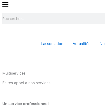
Aller
au
contenu
Rechercher
L’association
Actualités
Nos
Accueil
/
Vous êtes une entreprise ?
/
Multiservice
Multiservices
Faites appel à nos services
Un service professionnel